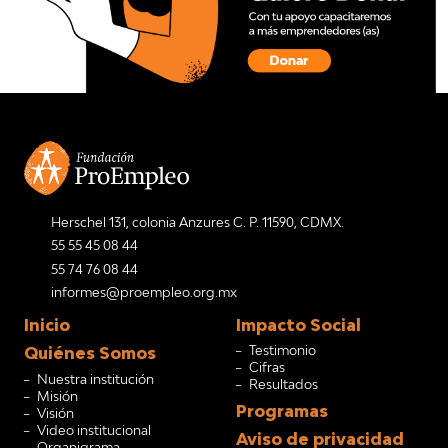
Herschel 131, colonia Anzures C. P. 11590, CDMX.
55 55 45 08 44
55 74 76 08 44
informes@proempleo.org.mx
Inicio
Impacto Social
Testimonio
Quiénes Somos
Cifras
Nuestra institución
Resultados
Misión
Programas
Visión
Video institucional
Aviso de privacidad
Organigrama